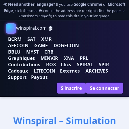
🌍
Need another language?
If you use
Google Chrome
or
Microsoft
Edge
, click the small 🌐 icon in the address bar (or right-click the page →
Translate to English
) to read this site in your language.
winspiral.com 🏠
BCRM
SAT
XMR
AFFCOIN
GAME
DOGECOIN
BBLU
MYST
CRB
Graphiques
MINVIR
XNA
PRL
Contributions
ROX
Clics
SPIRAL
SPIR
Cadeaux
LITECOIN
Externes
ARCHIVES
Support
Payout
S'inscrire
Se connecter
Winspiral – Simulation